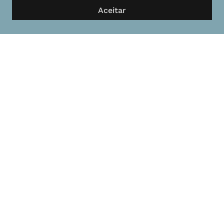
Aceitar
Política de Privacidade
Termos e Condições
saviocardoso.com.br
Copyright © 2026 saviocardoso.com.br – Todos os direitos